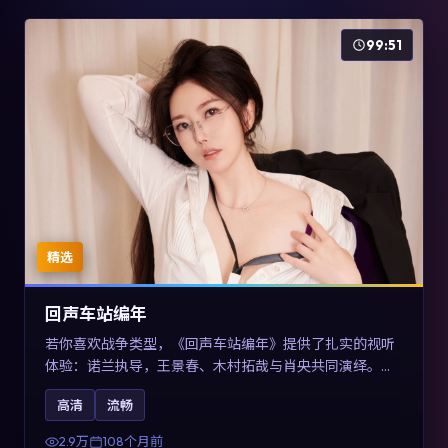
99:51
精选
回声车站编年
若你喜欢战争类型，《回声车站编年》提供了扎实的视听
体验：诺兰执导，王景春、木村拓哉与肖央共同演绎。影
片2017年于澳大利亚上映，内容用喜剧外壳包裹对现实规
高清
流畅
则的温和反讽，关键词包含高清流畅、人物关系与情节反
转，适合检索「2017战争」「澳大利亚电影」的用户。
2.9万
108个月前