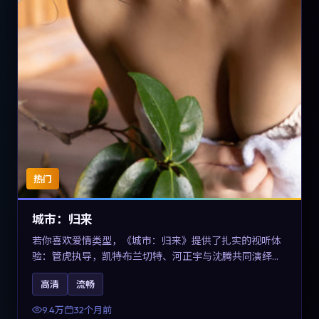
热门
城市：归来
若你喜欢爱情类型，《城市：归来》提供了扎实的视听体
验：管虎执导，凯特·布兰切特、河正宇与沈腾共同演绎。
影片2023年于德国上映，内容在有限空间内完成高密度的
高清
流畅
戏剧冲突，关键词包含高清流畅、人物关系与情节反转，
适合检索「2023爱情」「德国电影」的用户。
9.4万
32个月前