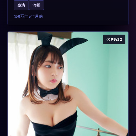
影片2025年于法国上映，内容用喜剧外壳包裹对现实规则
高清
流畅
的温和反讽，关键词包含高清流畅、人物关系与情节反
转，适合检索「2025动漫」「法国电影」的用户。
8万
8个月前
99:22