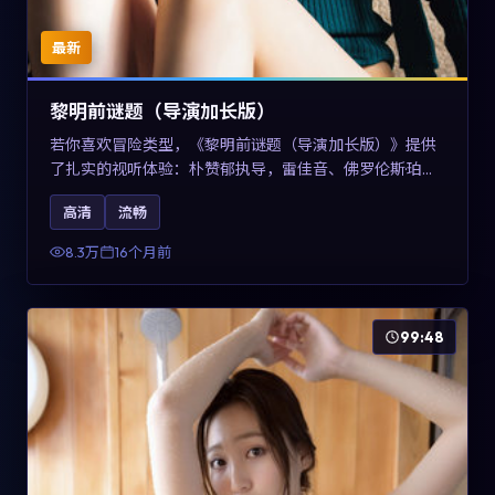
最新
黎明前谜题（导演加长版）
若你喜欢冒险类型，《黎明前谜题（导演加长版）》提供
了扎实的视听体验：朴赞郁执导，雷佳音、佛罗伦斯·珀与
章子怡共同演绎。影片2025年于美国上映，内容在有限空
高清
流畅
间内完成高密度的戏剧冲突，关键词包含高清流畅、人物
关系与情节反转，适合检索「2025冒险」「美国电影」的
8.3万
16个月前
用户。
99:48