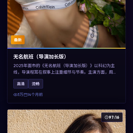
最新
无名航班（导演加长版）
2025年面市的《无名航班（导演加长版）》以科幻为主
线，导演程耳在叙事上注重细节与节奏。主演方面，周冬
雨、凯特·布兰切特与巩俐的表演为角色增添层次。故事以
高清
流畅
女性视角重写传统类型片的叙事惯性，可作为美国影视爱
好者的高清观影选择。
3万
14个月前
97:16