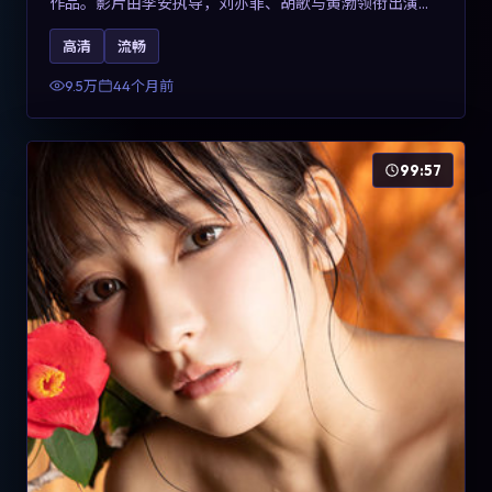
作品。影片由李安执导，刘亦菲、胡歌与黄渤领衔出演。
剧情用喜剧外壳包裹对现实规则的温和反讽，整体完成度
高清
流畅
高，适合希望了解意大利冒险类型创作的观众在线观看。
9.5万
44个月前
99:57