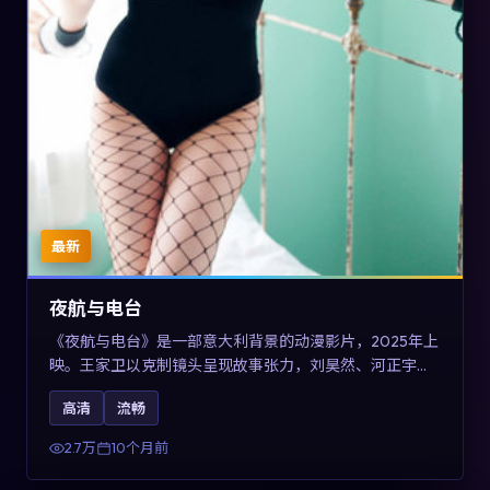
最新
夜航与电台
《夜航与电台》是一部意大利背景的动漫影片，2025年上
映。王家卫以克制镜头呈现故事张力，刘昊然、河正宇与
王景春的对手戏可圈可点。剧情层面以多线叙事拼贴都市
高清
流畅
边缘人的选择与救赎，对关注导演风格与演员阵容的观众
具有检索与收藏价值。
2.7万
10个月前