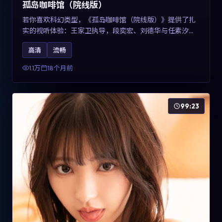
孤岛咖啡馆（院线版）
若你喜欢科幻类型，《孤岛咖啡馆（院线版）》提供了扎
实的视听体验：王家卫执导，段奕宏、刘德华与任素汐共
同演绎。影片2025年于中国台湾上映，内容用冷峻镜头语
高清
流畅
言观察城市夜间的孤独，关键词包含高清流畅、人物关系
与情节反转，适合检索「2025科幻」「中国台湾电影」的
1.1万
18个月前
用户。
99:23