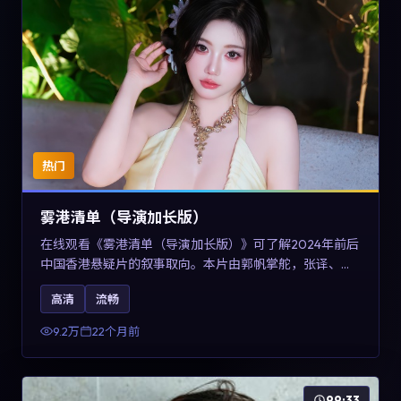
热门
雾港清单（导演加长版）
在线观看《雾港清单（导演加长版）》可了解2024年前后
中国香港悬疑片的叙事取向。本片由郭帆掌舵，张译、王
景春与咏梅主演，情节通过音乐与声音设计强化情绪张
高清
流畅
力，兼具娱乐性与讨论空间，适合作为片单补充与类型对
比参考。
9.2万
22个月前
99:33