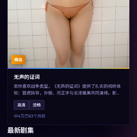
精选
无声的证词
若你喜欢战争类型，《无声的证词》提供了扎实的视听体
验：管虎执导，孙俪、河正宇与长泽雅美共同演绎。影片
2019年于澳大利亚上映，内容在罪案类型框架内探讨制度
高清
流畅
与个体关系，关键词包含高清流畅、人物关系与情节反
转，适合检索「2019战争」「澳大利亚电影」的用户。
4万
83个月前
最新剧集