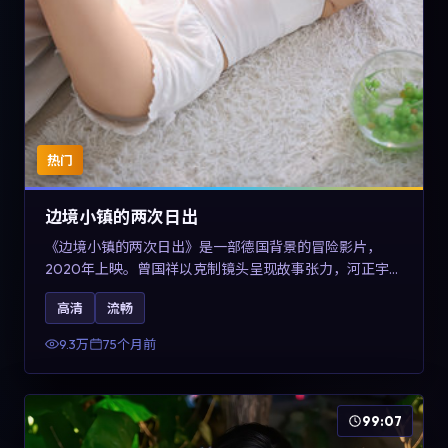
热门
边境小镇的两次日出
《边境小镇的两次日出》是一部德国背景的冒险影片，
2020年上映。曾国祥以克制镜头呈现故事张力，河正宇、
孙俪与任素汐的对手戏可圈可点。剧情层面在战争余波中
高清
流畅
刻画小人物的尊严与信念，对关注导演风格与演员阵容的
观众具有检索与收藏价值。
9.3万
75个月前
99:07