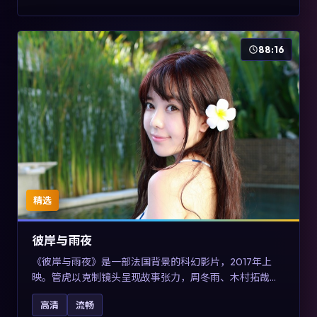
88:16
精选
彼岸与雨夜
《彼岸与雨夜》是一部法国背景的科幻影片，2017年上
映。管虎以克制镜头呈现故事张力，周冬雨、木村拓哉与
张震的对手戏可圈可点。剧情层面在真实历史背景下虚构
高清
流畅
一段跨国追寻之旅，对关注导演风格与演员阵容的观众具