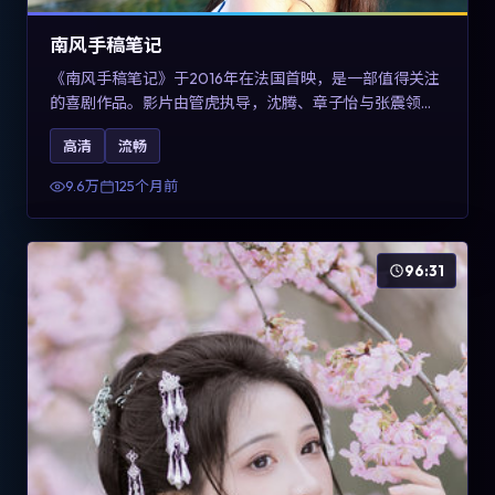
南风手稿笔记
《南风手稿笔记》于2016年在法国首映，是一部值得关注
的喜剧作品。影片由管虎执导，沈腾、章子怡与张震领衔
出演。剧情通过回忆与现实交错呈现记忆的可塑性，整体
高清
流畅
完成度高，适合希望了解法国喜剧类型创作的观众在线观
看。
9.6万
125个月前
96:31