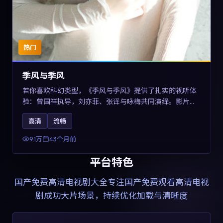
热门
季风与季风
若你喜欢科幻类型，《季风与季风》提供了扎实的视听体
验：曾国祥执导，刘亦菲、张译与咏梅共同演绎。影片
2023年于西班牙上映，内容在有限空间内完成高密度的戏
高清
流畅
剧冲突，关键词包含高清流畅、人物关系与情节反转，适
合检索「2023科幻」「西班牙电影」的用户。
9.1万
43个月前
平台特色
国产免费高清电视剧大全
专注国产免费观看高清电视
剧成功大片场景，持续优化加载与清晰度